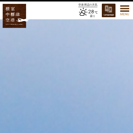
空港周辺の天気
28
曇り