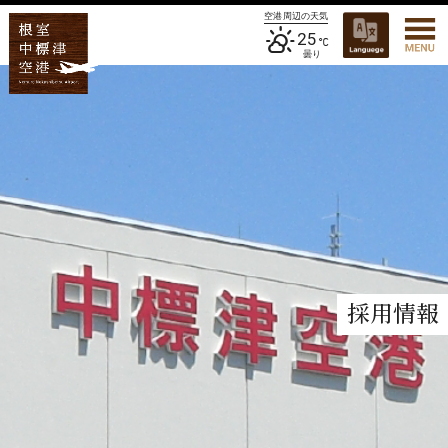
空港周辺の天気
25
曇り
採用情報