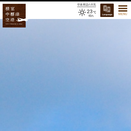
空港周辺の天気
23
晴れ