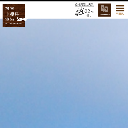
空港周辺の天気
22
曇り