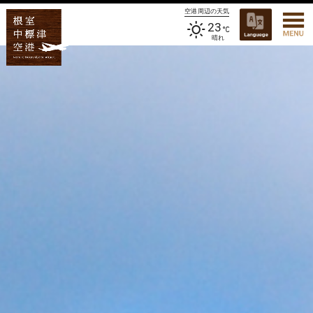
空港周辺の天気
23
晴れ