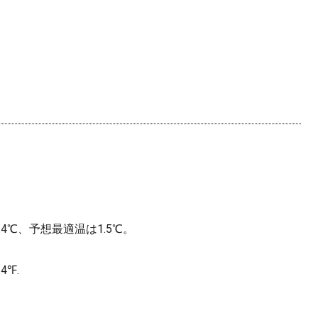
4℃、予想最適温は1.5℃。
34℉.