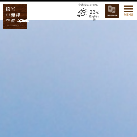
空港周辺の天気
23
晴れ時々
曇