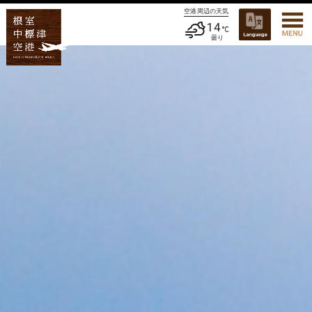
空港周辺の天気
14
曇り