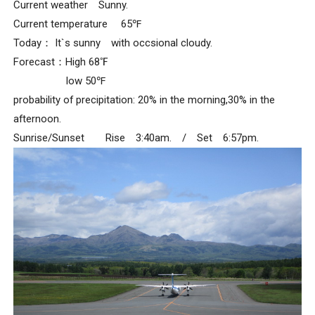
Current weather Sunny.
Current temperature 65℉
Today： It`s sunny with occsional cloudy.
Forecast：High 68℉
low 50℉
probability of precipitation: 20% in the morning,30% in the
afternoon.
Sunrise/Sunset Rise 3:40am. / Set 6:57pm.