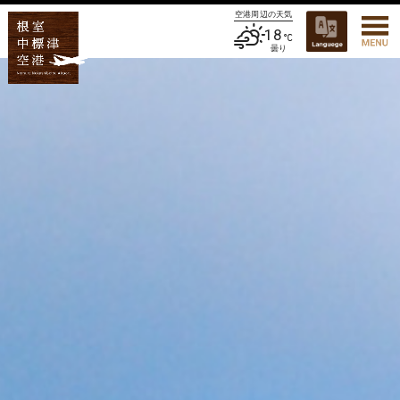
空港周辺の天気
18
曇り