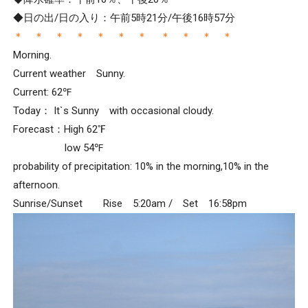
◆日の出/日の入り：午前5時21分/午後16時57分
＊ ＊ ＊ ＊ ＊ ＊ ＊ ＊ ＊ ＊ ＊
Morning.
Current weather Sunny.
Current: 62℉
Today： It`s Sunny with occasional cloudy.
Forecast：High 62℉
low 54℉
probability of precipitation: 10% in the morning,10% in the
afternoon.
Sunrise/Sunset Rise 5:20am / Set 16:58pm