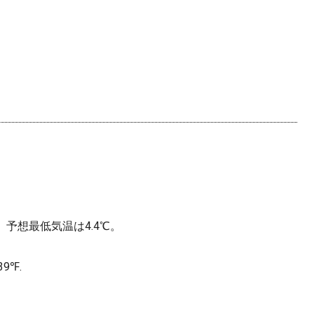
、予想最低気温は4.4℃。
 39℉.