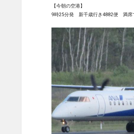
【今朝の空港】
9時25分発 新千歳行き4882便 満