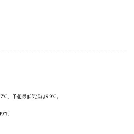
7℃、予想最低気温は9.9℃。
 49℉.