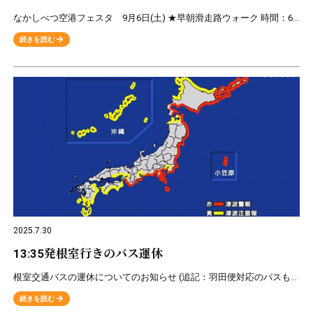
なかしべつ空港フェスタ 9月6日(土) ★早朝滑走路ウォーク 時間：6:00～8:00 定員：５０名 参加対象：小学生以上(小学生は保護者同伴) 参加料金：大人・・・３，０００円 小学生・・
続きを読む
2025.7.30
13:35発根室行きのバス運休
根室交通バスの運休についてのお知らせ (追記：羽田便対応のバスも運休になりました） ロシアのカムチャッカ沖で
続きを読む