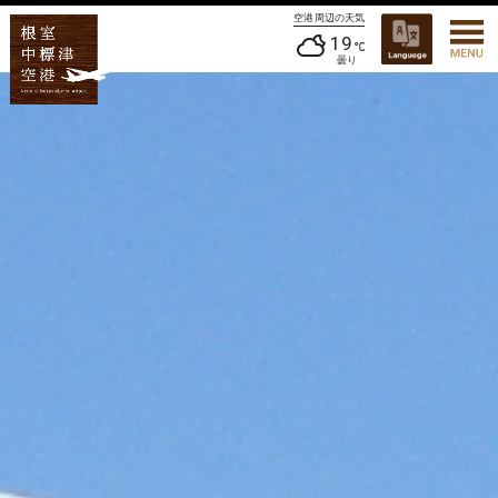
空港周辺の天気
19
曇り