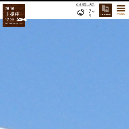
空港周辺の天気
17
雨