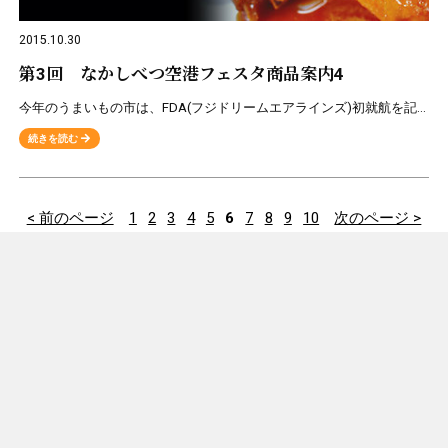
2015.10.30
第3回 なかしべつ空港フェスタ商品案内4
今年のうまいもの市は、FDA(フジドリームエアラインズ)初就航を記念いたしまして、静岡県･愛知県の名産品を販売致します。 ★販売商品のご案内★ 名古屋名物 手羽煮＆手羽唐 ◎全国観光土産品連盟推奨品
続きを読む
< 前のページ
1
2
3
4
5
6
7
8
9
10
次のページ >