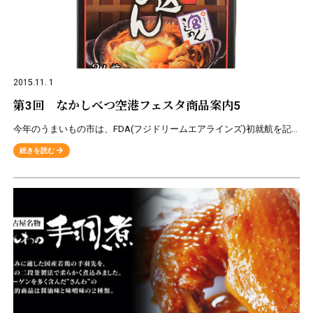
2015.11. 1
第3回 なかしべつ空港フェスタ商品案内5
今年のうまいもの市は、FDA(フジドリームエアラインズ)初就航を記念いたしまして、静岡県･愛知県の名産品を販売致します。 ★販売商品のご案内★ 名古屋めしの代表格 みそ煮込みうどん 短く切りだした麺
続きを読む