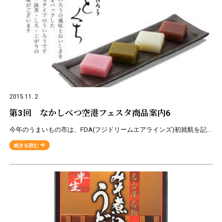
2015.11. 2
第3回 なかしべつ空港フェスタ商品案内6
今年のうまいもの市は、FDA(フジドリームエアラインズ)初就航を記念いたしまして、静岡県･愛知県の名産品を販売致します。 ★販売商品のご案内★ 創業明治12年の老舗青柳総本家「ひとくちういろう」 う
続きを読む