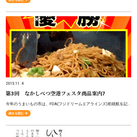
2015.11. 4
第3回 なかしべつ空港フェスタ商品案内7
今年のうまいもの市は、FDA(フジドリームエアラインズ)初就航を記念いたしまして、静岡県･愛知県の名産品を販売致します。 ★販売商品のご案内★ B-1グランプリ2年連続優勝「富士宮やきそば」 日本全国
続きを読む